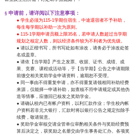
§ 申请前，请详阅以下注意事项：
● 学生必须为115-1学期住宿生，中途退宿者不予补助，
每生每学期以补助一次为原则。
● 115-1学期申请员额上限35名，若申请人数超过当学期
规划之核定人数，则以经济条件较为不利者为优先级。
● 请以正楷书写，所书写处如有涂改，请务必于涂改处签
名或盖章。
● 请依【当学期】产生之发票、收据、证书、成绩、成
果、竞赛、课程或活动等，于【当学期】公告之申请期限
前缴交相关奖助学金申请资料，逾期恕不受理。
● 同一事由不得重复申请，亦不得重复请领相同补助经费
来源，仅能择一申请补助，如查核不符申请规定或其他伪
造等情事，应缴回已核发之奖助学金。
● 请确认校内已有帐户资料，以利汇款作业；学生校内帐
户资料若非元大银行，汇款时将以银行公告之规定扣除手
续费，敬请留意。
● 奖助学金审核交请业管单位审酌相关条件与奖助经费预
算后决定之，获奖励之名册交由学生事务处汇办。各项奖