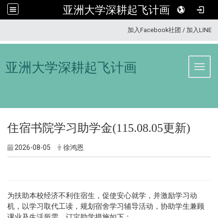
亚洲大学深耕起飞计画
:::
加入Facebook社团
/
加入LINE
亚洲大学深耕起飞计画
Toggl
住宿书院学习助学金(115.08.05更新)
2026-08-05
徐鸿恩
为扶助本校经济不利住宿生，促使安心就学，并激励学习动
机，以学习取代工读，规划宿舍学习辅导活动，协助学生兼顾
课业及生活所需，订定助学措施如下：