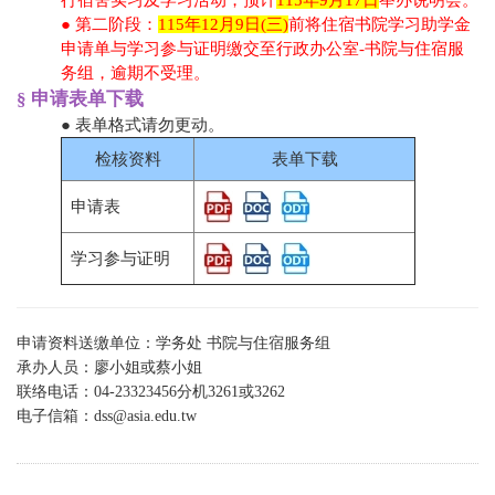
行宿舍实习及学习活动，预计
115年9月17日
举办说明会。
● 第二阶段：
115年12月9日(三)
前将住宿书院学习助学金
申请单与学习参与证明缴交至行政办公室-书院与住宿服
务组，逾期不受理。
§ 申请表单下载
● 表单格式请勿更动。
检核资料
表单下载
申请表
学习参与证明
申请资料送缴单位：学务处 书院与住宿服务组
承办人员：廖小姐或蔡小姐
联络电话：04-23323456分机
3261或
3262
电子信箱：
dss@asia.edu.tw