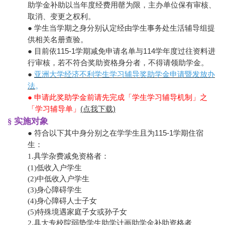
助学金补助以当年度经费用罄为限，主办单位保有审核、
取消、变更之权利。
● 学生当学期之身分别认定经由学生事务处生活辅导组提
供相关名册查验。
● 目前依115-1学期减免申请名单与114学年度过往资料进
行审核，若不符合奖助资格身分者，不得请领助学金。
●
亚洲大学经济不利学生学习辅导奖助学金申请暨发放办
法
。
● 申请此奖助学金前请先完成「学生学习辅导机制」之
「学习辅导单」
(点我下载)
§ 实施对象
● 符合以下其中身分别之在学学生且为115-1学期住宿
生：
1.具学杂费减免资格者：
(1)
低收入户学生
(2)
中低收入户学生
(3)
身心障碍学生
(4)
身心障碍人士子女
(5)
特殊境遇家庭子女或孙子女
2.具大专校院弱势学生助学计画助学金补助资格者