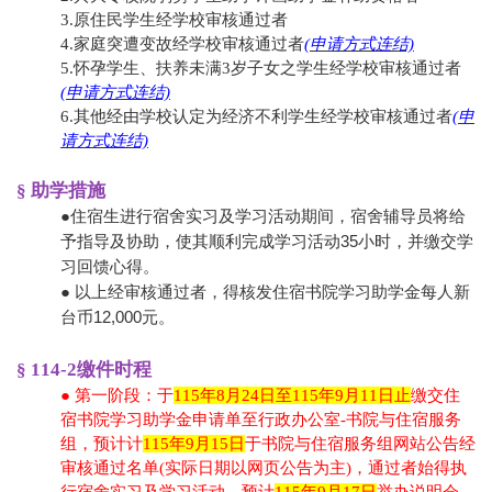
3.原住民学生经学校审核通过者
4.家庭突遭变故经学校审核通过者
(
申请方式连结)
5.
怀孕学生、扶养未满3岁子女之学生经学校审核通过者
(
申请方式连结)
6.其他经由学校认定为经济不利学生经学校审核通过者
(申
请方式连结)
§ 助学措施
●住宿生进行宿舍实习及学习活动期间，宿舍辅导员将给
予指导及协助，使其顺利完成学习活动35小时，并缴交学
习回馈心得。
● 以上经审核通过者，得核发住宿书院学习助学金每人新
台币12,000元。
§ 114-2缴件时程
● 第一阶段：于
115年8月24日至115年9月11日止
缴交住
宿书院学习助学金申请单至行政办公室-书院与住宿服务
组，预计计
115年9月15日
于书院与住宿服务组网站公告经
审核通过名单(实际日期以网页公告为主)，通过者始得执