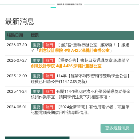
最新消息
張貼日期
標題
2026-07-30
【 起飛計畫執行辦公室 ‧ 搬家囉！ 】搬遷
重要
熱門
至
「
創意設計學院 4樓 A425 深耕計畫辦公室
」
2026-07-27
【重要公告】書苑日及通識獎章 認證請至
重要
熱門
創意設計學院 4樓 A425 深耕計畫辦公室
2025-12-09
114年【經濟不利學習輔導獎助學金公告】
重要
熱門
經費已用罄公告(114.12.09更新)
2025-11-24
有關114-1學期經濟不利學習輔導獎助學金
重要
熱門
核銷作業事宜，請同學們注意下列相關事項：
2024-05-01
【2024全新筆電】有借用需求者，可至筆
重要
熱門
記型電腦長期借用申請專區借用。
更多最新消息