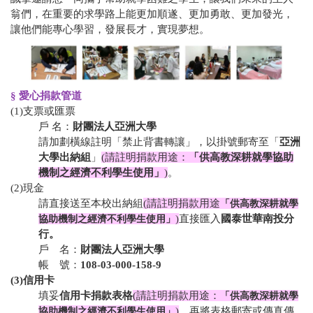
翁們，在重要的求學路上能更加順遂、更加勇敢、更加發光，
讓他們能專心學習，發展長才，實現夢想。
§ 愛心捐款管道
(1)支票或匯票
戶 名：
財團法人亞洲大學
請加劃橫線註明「禁止背書轉讓」，以掛號郵寄至「
亞洲
大學出納組
」
(請註明捐款用途：
「供高教深耕就學協助
機制之經濟不利學生使用」
)
。
(2)現金
請直接送至本校出納組
(請註明捐款用途
「供高教深耕就學
協助機制之經濟不利學生使用」
)
直接匯入
國泰世華南投分
行。
戶 名：
財團法人亞洲大學
帳 號：
108-03-000-158-9
(3)信用卡
填妥
信用卡捐款表格
(請註明捐款用途
：
「供高教深耕就學
協助機制之經濟不利學生使用」
)
，再將表格郵寄或傳真傳