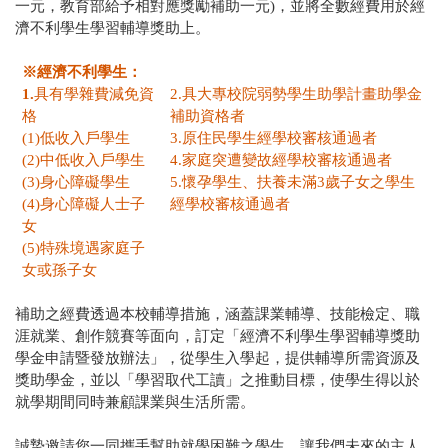
一元，教育部給予相對應獎勵補助一元)，並將全數經費用於經
濟不利學生學習輔導獎助上。
※經濟不利學生：
1.
具有學雜費減免資
2.具大專校院弱勢學生助學計畫助學金
格
補助資格者
(1)低收入戶學生
3.原住民學生經學校審核通過者
(2)中低收入戶學生
4.家庭突遭變故經學校審核通過者
(3)身心障礙學生
5.懷孕學生、扶養未滿3歲子女之學生
(4)身心障礙人士子
經學校審核通過者
女
(5)特殊境遇家庭子
女或孫子女
補助之經費透過本校輔導措施，涵蓋課業輔導、技能檢定、職
涯就業、創作競賽等面向，訂定「經濟不利學生學習輔導獎助
學金申請暨發放辦法」，從學生入學起，提供輔導所需資源及
獎助學金，並以「學習取代工讀」之推動目標，使學生得以於
就學期間同時兼顧課業與生活所需。
誠摯邀請您一同攜手幫助就學困難之學生，讓我們未來的主人