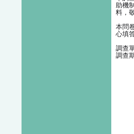
助機
料，
本問
心填
調查
調查期