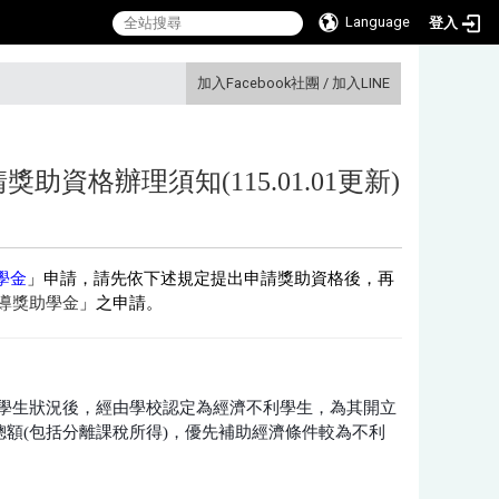
Language
登入
:::
加入Facebook社團
/
加入LINE
資格辦理須知(115.01.01更新)
學金
」
申請
，請先依下述規定提出申請獎助資格後，再
導獎助學金
」之申請。
學生狀況後，經由學校認定為經濟不利學生，為其開立
總額(包括分離課稅所得)，優先補助經濟條件較為不利