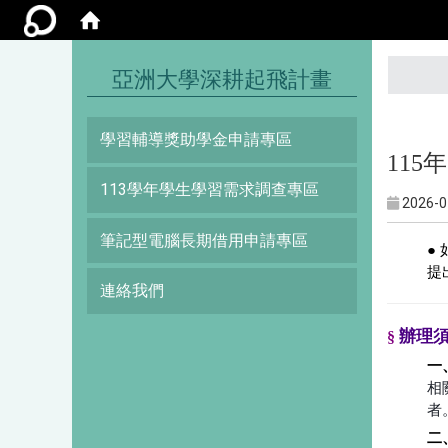
:::
亞洲大學深耕起飛計畫
學習輔導獎助學金申請專區
115
113學年學生學習需求調查專區
2026-0
筆記型電腦長期借用申請專區
●
提
連絡我們
辦理
§
一
相
者
二