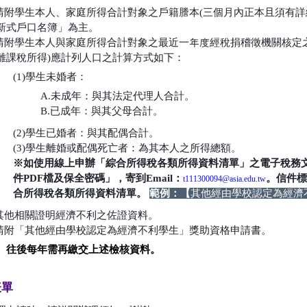
.請附學生本人、家庭所得合計對象之戶籍謄本(三個月內正本且須有詳
新式戶口名簿」為主。
.請附學生本人與家庭所得合計對象之最近一年度經稅捐稽徵機關核定
離課稅所得)應計列人口之計算方式如下：
(1)學生未婚者：
A.未成年：與其法定代理人合計。
B.
已成年：與其父母合計。
(2)學生已婚者：與其配偶合計。
(3)學生離婚或配偶死亡者：為其本人之所得總額。
※如使用線上申辦「綜合所得稅各類所得資料清單」之電子稅務
件PDF檔及保全密碼」，寄到Email：
。信件標
t111300094@asia.edu.tw
合所得稅各類所得資料清單。
範例：【
其他經由學校認定為經濟
.其他相關證明經濟不利之佐證資料。
請附「
其他經由學校認定為經濟不利學生
」獎助資格申請書。
、往後每年需再繳交上述檢核資料。
表單