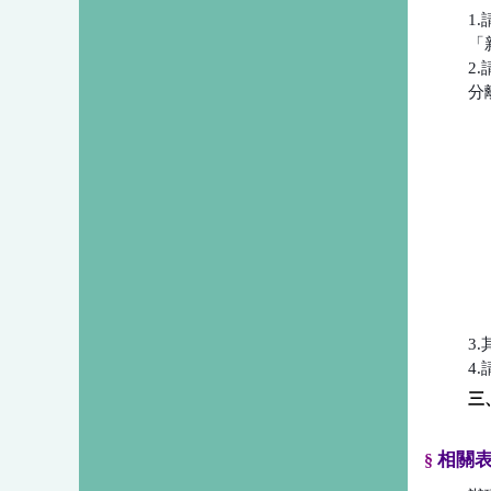
1
「
2
分
3
4.
三
相關
§