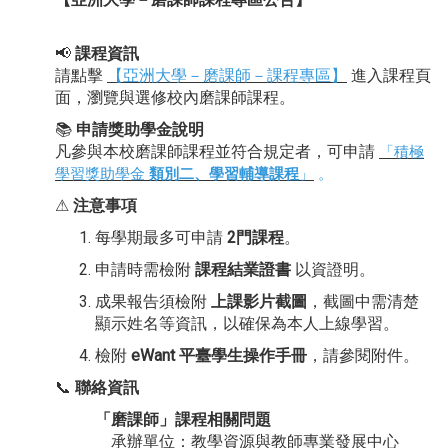
📢
課程資訊
請點擊
【亞洲大學－磨課師－課程專區】
進入課程頁
面，瀏覽與選修校內磨課師課程。
📚
申請獎助學金說明
凡參與本校磨課師課程並符
合規
定者，可申請
「
積極
學習獎助學金
類別二、
學習輔導課程
」
。
⚠
注意事項
每學期最多可申請
2門課程
。
申請時需檢附
課程結業證書
以資證明。
成果報告須檢附
上課影片截圖
，截圖中需清楚
顯示姓名等資訊，以確保為本人上線學習。
檢附
eWant 平臺學生操作手冊
，請參閱附件。
📞
聯絡資訊
「
磨課師
」
課程相關問題
承辦單位：教學資源與教師專業發展中心