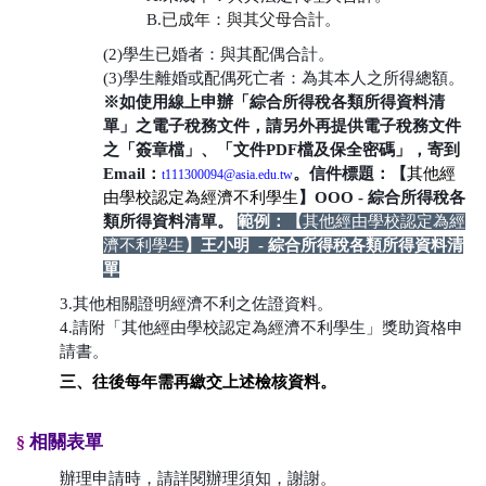
B.
已成年：與其父母合計。
(2)學生已婚者：與其配偶合計。
(3)學生離婚或配偶死亡者：為其本人之所得總額。
※如使用線上申辦「綜合所得稅各類所得資料清
單」之電子稅務文件，請另外再提供電子稅務文件
之「簽章檔」、「文件PDF檔及保全密碼」，寄到
Email：
。信件標題：【
其他經
t111300094@asia.edu.tw
由學校認定為經濟不利學生
】OOO - 綜合所得稅各
類所得資料清單。
範例：【
其他經由學校認定為經
濟不利學生
】
王小明 -
綜合所得稅各類所得資料清
單
3.其他相關證明經濟不利之佐證資料。
4.
請附「
其他經由學校認定為經濟不利學生
」獎助資格申
請書。
三、往後每年需再繳交上述檢核資料。
相關表單
§
辦理申請時，請詳閱辦理須知，謝謝。