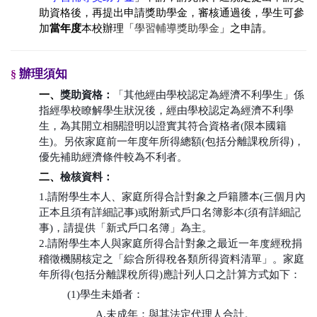
助資格後，再提出申請獎助學金，審核通過後，學生可參
加
當年度
本校辦理「
學習輔導獎助學金
」之申請。
辦理須知
§
一、
獎助資格：
「其他經由學校認定為經濟不利學生」係
指經學校瞭解學生狀況後，經由學校認定為經濟不利學
生，為其開立相關證明以證實其符合資格者(限本國籍
生)。另依家庭前一年度年所得總額(包括分離課稅所得)，
優先補助經濟條件較為不利者。
二、
檢核資料：
1.請附學生本人、家庭所得合計對象之戶籍謄本(三個月內
正本且須有詳細記事)或附新式戶口名簿影本(須有詳細記
事)，請提供「新式戶口名簿」為主。
2.請附學生本人與家庭所得合計對象之最近一年度經稅捐
稽徵機關核定之「綜合所得稅各類所得資料清單」。家庭
年所得(包括分離課稅所得)應計列人口之計算方式如下：
(1)學生未婚者：
A.未成年：與其法定代理人合計。