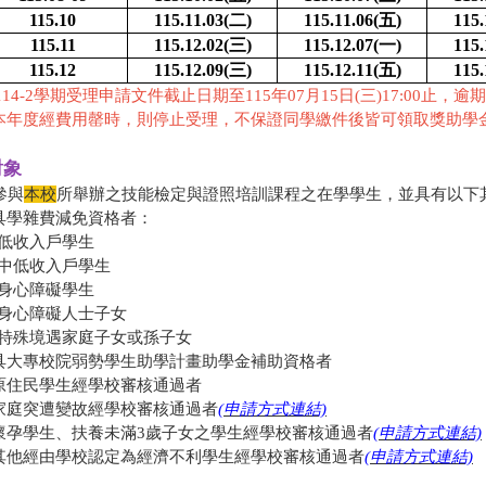
115.10
115.11.03(
二)
115.11.06(
五)
115.
115.11
115.12.02(
三)
115.12.07(
一)
115.
115.12
115.12.09(
三)
115.12.11(
五)
115.
114-2學期受理申請文件截止日期至115年07月15日(三)17:00止，
本年度經費用罄時，則停止受理，不保證同學繳件後皆可領取獎助學
對象
 參與
本校
所舉辦之技能檢定與證照培訓課程之在學學生，並具有以下
.具學雜費減免資格者：
(1)低收入戶學生
(2)中低收入戶學生
(3)身心障礙學生
(4)身心障礙人士子女
(5)特殊境遇家庭子女或孫子女
.具大專校院弱勢學生助學計畫助學金補助資格者
.原住民學生經學校審核通過者
.家庭突遭變故經學校審核通過者
(申請方式連結)
.懷孕學生、扶養未滿3歲子女之學生經學校審核通過者
(申請方式連結)
.其他經由學校認定為經濟不利學生經學校審核通過者
(申請方式連結)