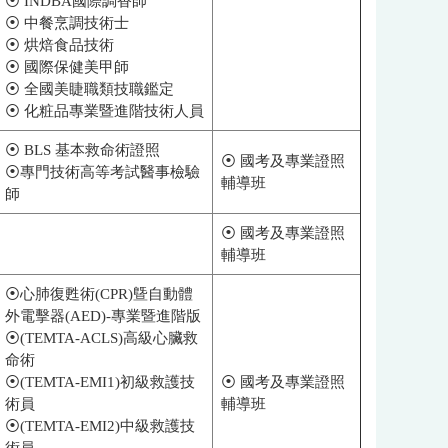
⦿ INDBA國際調香師
⦿ 中餐烹調技術士
⦿ 烘焙食品技術
⦿ 國際保健美甲師
⦿ 全國美睫職類技職鑑定
⦿ 化粧品專業暨進階技術人員
⦿ BLS 基本救命術證照
⦿ 國考及專業證照
專門技術高等考試醫事檢驗
⦿
輔導班
師
⦿ 國考及專業證照
輔導班
⦿心肺復甦術(CPR)曁自動體
外電擊器(AED)-專業暨進階版
⦿(TEMTA-ACLS)高級心臟救
命術
⦿(TEMTA-EMI1)初級救護技
⦿ 國考及專業證照
術員
輔導班
⦿(TEMTA-EMI2)中級救護技