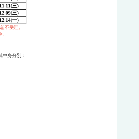
11.11(
三)
12.09(
三)
12.14(
一)
逾期恕不受理。
金。
其中身分別：