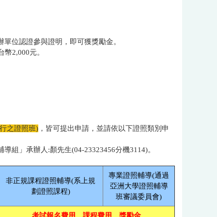
。
辦單位認證參與證明，即可獲獎勵金。
幣2,000元。
行之證照班)
，皆可提出申請，並請依以下證照類別申
辦人:顏先生(04-23323456分機3114)。
。
專業證照輔導
(
通過
非正規課程證照輔導
(
系上規
亞洲大學證照輔導
劃證照課程)
班審議委員會)
考試報名費用、課程費用、獎勵金