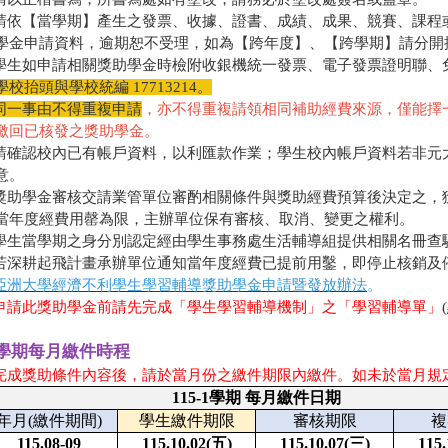
 請依【當學期】產生之發票、收據、證書、成績、成果、競賽、課
學金申請資料，逾期恕不受理，如為【跨年度】、【跨學期】請分開
 學生如申請相關獎助學金時檢附收銀機統一發票、電子發票證明聯、
學校抬頭與學校統編 17713214。
同一事由不得重複申請
，亦不得重複請領相同補助經費來源，僅能擇
繳回已核發之獎助學金。
 請確認校內已有帳戶資料，以利匯款作業；學生校內帳戶資料若非
意。
 獎助學金審核交請業管單位審酌相關條件與獎助經費預算後決定之
當年度經費用罄為限，主辦單位保有審核、取消、變更之權利。
 學生當學期之身分別認定經由學生事務處生活輔導組提供相關名冊查
若深耕起飛計畫承辦單位通知當年度經費已提前用鑿，即停止核銷及
亞洲大學經濟不利學生學習輔導獎助學金申請暨發放辦法
。
 申請此獎助學金前請先完成「學生學習輔導機制」之「學習輔導單」
5-1學期每月繳件時程
完成獎助條件內容後，請於當月份之繳件期限內繳件
。如未於當月規
115-1
學期 每月繳件日期
年月(繳件期間)
學生繳件期限
審核期限
複
115.08-09
115.10.02(
五)
115.10.07(
三)
115.