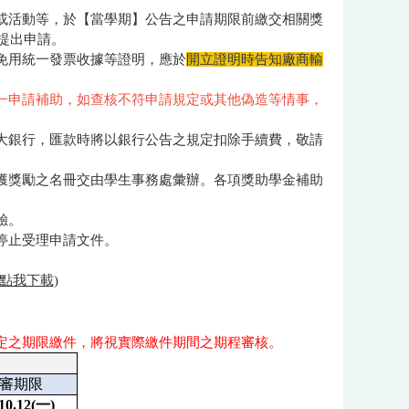
程或活動等，於【當學期】公告之申請期限前繳交相關獎
提出申請。
免用統一發票收據等證明，應於
開立證明時告知廠商輸
一申請補助，如查核不符申請規定或其他偽造等情事，
元大銀行，匯款時將以銀行公告之規定扣除手續費，敬請
，獲獎勵之名冊交由學生事務處彙辦。各項獎助學金補助
驗。
停止受理申請文件。
(點我下載)
定之期限繳件，將視實際繳件期間之期程審核。
審期限
10.12(
一)