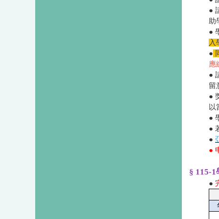
●
助
●
入
●
應
●
留
●
以
●
●
●
●
§ 11
●