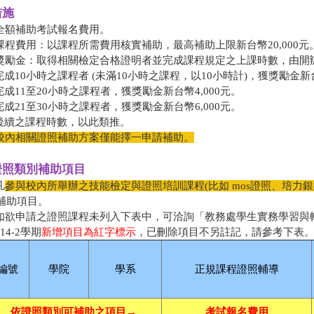
措施
 全額補助考試報名費用。
 課程費用：以課程所需費用核實補助，最高補助上限新台幣20,000元
 獎勵金：取得相關檢定合格證明者並完成課程規定之上課時數，由開
.完成10小時之課程者 (未滿10小時之課程，以10小時計)，獲獎勵金新台
.完成11至20小時之課程者，獲獎勵金新台幣4,000元。
.完成21至30小時之課程者，獲獎勵金新台幣6,000元。
.後續之課程時數，以此類推。
校內相關證照補助方案僅能擇一申請補助。
證照類別補助項目
凡
參與校內所舉辦之技能檢定與證照培訓課程(比如 mos證照、培力銀
補助項目。
 如欲申請之證照課程未列入下表中，可洽詢「教務處學生實務學習與輔導組」承
114-2學期
新增項目為紅字標示
，已刪除項目不另註記，請參考下表
編號
學院
學系
正規課程證照輔導
依證照類別可補助之項目→
考試報名費用