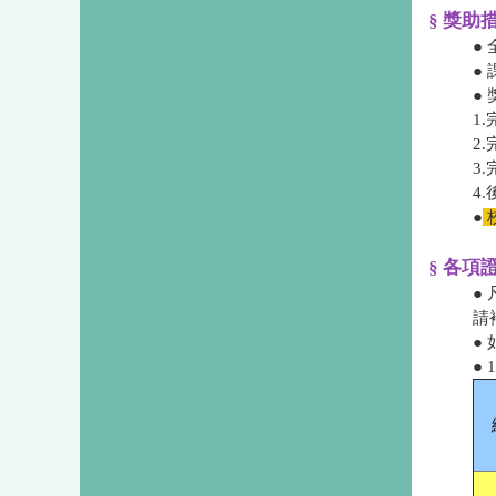
§ 獎助
●
●
●
1
2
3
4
●
§ 各項
● 
請
●
● 