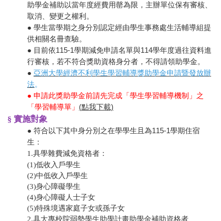
助學金補助以當年度經費用罄為限，主辦單位保有審核、
取消、變更之權利。
● 學生當學期之身分別認定經由學生事務處生活輔導組提
供相關名冊查驗。
● 目前依115-1學期減免申請名單與114學年度過往資料進
行審核，若不符合獎助資格身分者，不得請領助學金。
●
亞洲大學經濟不利學生學習輔導獎助學金申請暨發放辦
法
。
● 申請此獎助學金前請先完成「學生學習輔導機制」之
「學習輔導單」
(點我下載)
§ 實施對象
● 符合以下其中身分別之在學學生且為115-1學期住宿
生：
1.具學雜費減免資格者：
(1)
低收入戶學生
(2)
中低收入戶學生
(3)
身心障礙學生
(4)
身心障礙人士子女
(5)
特殊境遇家庭子女或孫子女
2.具大專校院弱勢學生助學計畫助學金補助資格者