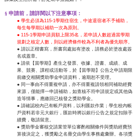
§ 申請前，請詳閱以下注意事項：
● 學生必須為115-1學期住宿生，中途退宿者不予補助，
每生每學期以補助一次為原則。
● 115-1學期申請員額上限35名，若申請人數超過當學期
規劃之核定人數，則以經濟條件較為不利者為優先順序。
● 請以正楷書寫，所書寫處如有塗改，請務必於塗改處簽
名或蓋章。
● 請依【當學期】產生之發票、收據、證書、成績、成
果、競賽、課程或活動等，於【當學期】公告之申請期限
前繳交相關獎助學金申請資料，逾期恕不受理。
● 同一事由不得重複申請，亦不得重複請領相同補助經費
來源，僅能擇一申請補助，如查核不符申請規定或其他偽
造等情事，應繳回已核發之獎助學金。
● 請確認校內已有帳戶資料，以利匯款作業；學生校內帳
戶資料若非元大銀行，匯款時將以銀行公告之規定扣除手
續費，敬請留意。
● 獎助學金審核交請業管單位審酌相關條件與獎助經費預
算後決定之，獲獎勵之名冊交由學生事務處彙辦。各項獎