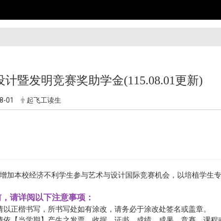
计暨发明竞赛奖助学金(115.08.01更新)
8-01
起飞工读生
增加本校经济不利学生参与艺术与设计国际竞赛机会，以培植学生
请前，请详阅以下注意事项：
 请以正楷书写，所书写处如有涂改，请务必于涂改处签名或盖章。
 请依【当学期】产生之发票、收据、证书、成绩、成果、竞赛、课