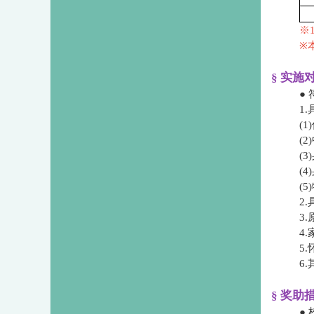
※
※
§ 实施
●
1
​
​
​
​
​
2
3
4
5
6
§ 奖助
●