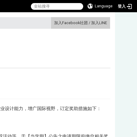
Language
登入
:::
加入Facebook社团
/
加入LINE
专业设计能力，增广国际视野，订定奖助措施如下：
程或活动等，于【当学期】公告之申请期限前缴交相关奖