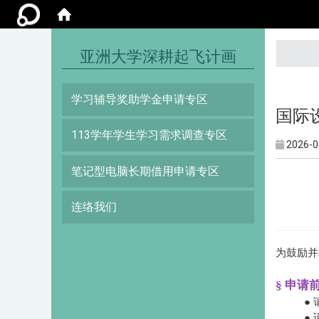
:::
亚洲大学深耕起飞计画
学习辅导奖助学金申请专区
国际设
113学年学生学习需求调查专区
2026-0
笔记型电脑长期借用申请专区
连络我们
为鼓励并
§ 申
●
●