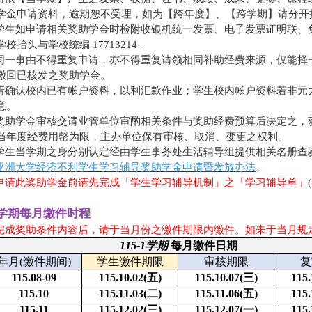
学金申请资料，逾期恕不受理，如为【跨年度】、【跨学期】请分开
 学生如申请相关奖助学金时检附收银机统一发票、电子发票证明联
学校抬头与学校统编 17713214 。
 同一事由不得重复申请，亦不得重复请领相同补助经费来源，仅能
缴回已核发之奖助学金。
 请确认校内已有帐户资料，以利汇款作业；学生校内帐户资料若非
意。
 奖助学金审核交请业管单位审酌相关条件与奖助经费预算后决定之
当年度经费用罄为限，主办单位保有审核、取消、变更之权利。
 学生当学期之身分别认定经由学生事务处生活辅导组提供相关名册查
亚洲大学经济不利学生学习辅导奖助学金申请暨发放办法
。
 申请此奖助学金前请先完成「学生学习辅导机制」之「学习辅导单」
5-1学期每月缴件时程
完成奖助条件内容后，请于当月份之缴件期限内缴件
。如未于当月规
115-1
学期
每月缴件日期
年月(缴件期间)
学生缴件期限
审核期限
复
115.08-09
115.10.02(
五)
115.10.07(
三)
115.
115.10
115.11.03(
二)
115.11.06(
五)
115.
115.11
115.12.02(
三)
115.12.07(
一)
115.