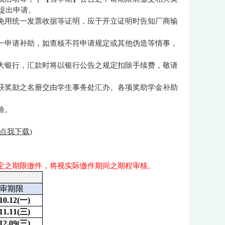
提出申请。
、免用统一发票收据等证明，应于开立证明时告知厂商输
择一申请补助，如查核不符申请规定或其他伪造等情事，
元大银行，汇款时将以银行公告之规定扣除手续费，敬请
，获奖励之名册交由学生事务处汇办。各项奖助学金补助
验。
(点我下载)
定之期限缴件，将视实际缴件期间之期程审核。
审期限
10.12(
一)
11.11(
三)
12.09(
三)