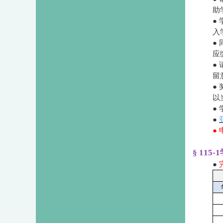
助
●
入
●
应
●
留
●
以
●
●
●
§ 11
●