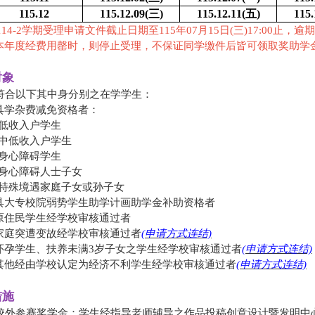
115.12
115.12.09(
三)
115.12.11(
五)
115.
114-2学期受理申请文件截止日期至115年07月15日(三)17:00止，
本年度经费用罄时，则停止受理，不保证同学缴件后皆可领取奖助学
对象
 符合以下其中身分别之在学学生：
.具学杂费减免资格者：
(1)低收入户学生
(2)中低收入户学生
(3)身心障碍学生
(4)身心障碍人士子女
(5)特殊境遇家庭子女或孙子女
.具大专校院弱势学生助学计画助学金补助资格者
.原住民学生经学校审核通过者
.家庭突遭变故经学校审核通过者
(申请方式连结)
.怀孕学生、扶养未满3岁子女之学生经学校审核通过者
(申请方式连结)
.其他经由学校认定为经济不利学生经学校审核通过者
(申请方式连结)
措施
 ​校外参赛奖学金：学生经指导老师辅导之作品投稿创意设计暨发明