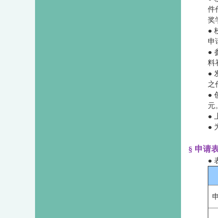
件
奖
●
申
●
料
●
之
●
元
●
●
§ 申请
●