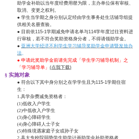
助学金补助以当年度经费用罄为限，主办单位保有审核、
取消、变更之权利。
● 学生当学期之身分别认定经由学生事务处生活辅导组提
供相关名册查验。
● 目前依115-1学期减免申请名单与114学年度过往资料进
行审核，若不符合奖助资格身分者，不得请领助学金。
●
亚洲大学经济不利学生学习辅导奖助学金申请暨发放办
法
。
● 申请此奖助学金前请先完成「学生学习辅导机制」之
「学习辅导单」
(点我下载)
§ 实施对象
● 符合以下其中身分别之在学学生且为115-1学期住宿
生：
1.具学杂费减免资格者：
(1)
低收入户学生
(2)
中低收入户学生
(3)
身心障碍学生
(4)
身心障碍人士子女
(5)
特殊境遇家庭子女或孙子女
2.具大专校院弱势学生助学计画助学金补助资格者