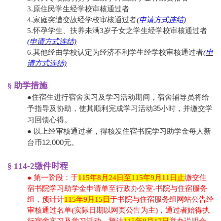
3.原住民学生经学校审核通过者
4.家庭突遭变故经学校审核通过者
(
申请方式连结)
5.
怀孕学生、扶养未满3岁子女之学生经学校审核通过者
(
申请方式连结)
6.其他经由学校认定为经济不利学生经学校审核通过者
(申
请方式连结)
§ 助学措施
●住宿生进行宿舍实习及学习活动期间，宿舍辅导员将给
予指导及协助，使其顺利完成学习活动35小时，并缴交学
习回馈心得。
● 以上经审核通过者，得核发住宿书院学习助学金每人新
台币12,000元。
§ 114-2缴件时程
● 第一阶段：于
115年8月24日至115年9月11日止
缴交住
宿书院学习助学金申请单至行政办公室-书院与住宿服务
组，预计计
115年9月15日
于书院与住宿服务组网站公告经
审核通过名单(实际日期以网页公告为主)，通过者始得执