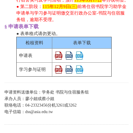
行宿舍实习及学习活动，预计
115年9月17日
举办说明会。
● 第二阶段：
115年12月9日(三)
前将住宿书院学习助学金
申请单与学习参与证明缴交至行政办公室-书院与住宿服
务组，逾期不受理。
§ 申请表单下载
● 表单格式请勿更动。
检核资料
表单下载
申请表
学习参与证明
申请资料送缴单位：学务处 书院与住宿服务组
承办人员：廖小姐或蔡小姐
联络电话：04-23323456分机
3261或
3262
电子信箱：
dss@asia.edu.tw