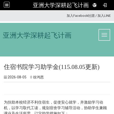
亚洲大学深耕起飞计画
:::
加入Facebook社团
/
加入LINE
亚洲大学深耕起飞计画
Toggl
住宿书院学习助学金(115.08.05更新)
2026-08-05
徐鸿恩
为扶助本校经济不利住宿生，促使安心就学，并激励学习动
机，以学习取代工读，规划宿舍学习辅导活动，协助学生兼顾
课业及生活所需，订定助学措施如下：