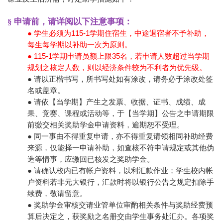
§ 申请前，请详阅以下注意事项：
● 学生必须为115-1学期住宿生，中途退宿者不予补助，
每生每学期以补助一次为原则。
● 115-1学期申请员额上限35名，若申请人数超过当学期
规划之核定人数，则以经济条件较为不利者为优先级。
● 请以正楷书写，所书写处如有涂改，请务必于涂改处签
名或盖章。
● 请依【当学期】产生之发票、收据、证书、成绩、成
果、竞赛、课程或活动等，于【当学期】公告之申请期限
前缴交相关奖助学金申请资料，逾期恕不受理。
● 同一事由不得重复申请，亦不得重复请领相同补助经费
来源，仅能择一申请补助，如查核不符申请规定或其他伪
造等情事，应缴回已核发之奖助学金。
● 请确认校内已有帐户资料，以利汇款作业；学生校内帐
户资料若非元大银行，汇款时将以银行公告之规定扣除手
续费，敬请留意。
● 奖助学金审核交请业管单位审酌相关条件与奖助经费预
算后决定之，获奖励之名册交由学生事务处汇办。各项奖