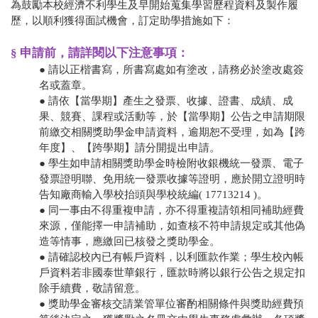
為鼓勵本校經濟不利學生及早開始蒐集學習歷程資料及製作履
歷，以順利獲得面試機會，訂定助學措施如下：
§ 申請前，請詳閱以下注意事項：
● 請以正楷書寫，所書寫處如有塗改，請務必於塗改處簽
名或蓋章。
● 請依【當學期】產生之發票、收據、證書、成績、成
果、競賽、課程或活動等，於
【當學期】
公告之申請期限
前繳交相關獎助學金申請資料，逾期恕不受理，如為
【跨
年度】、
【跨學期】請分開提出申請
。
● 學生如申請相關獎助學金時檢附收銀機統一發票、電子
發票證明聯、免用統一發票收據等證明，應於開立證明時
告知廠商輸入學校抬頭與學校統編( 17713214 )。
● 同一事由不得重複申請，亦不得重複請領相同補助經費
來源，僅能擇一申請補助，如查核不符申請規定或其他偽
造等情事，應繳回已核發之獎助學金。
● 請確認校內已有帳戶資料，以利匯款作業；學生校內帳
戶資料若非國泰世華銀行，匯款時將以銀行公告之規定扣
除手續費，敬請留意。
● 獎助學金審核交請業管單位審酌相關條件與獎助經費預