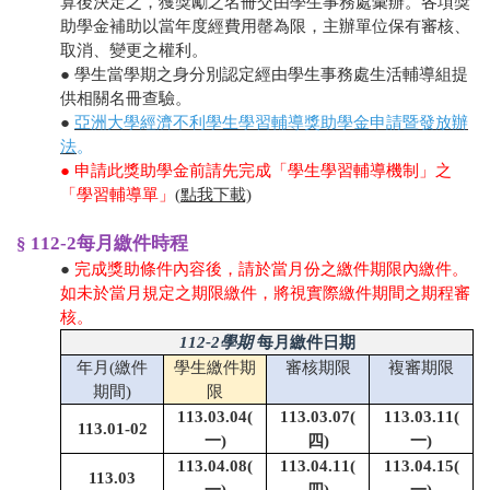
算後決定之，獲獎勵之名冊交由學生事務處彙辦。各項獎
助學金補助以當年度經費用罄為限，主辦單位保有審核、
取消、變更之權利。
● 學生當學期之身分別認定經由學生事務處生活輔導組提
供相關名冊查驗。
●
亞洲大學經濟不利學生學習輔導獎助學金申請暨發放辦
法
。
● 申請此獎助學金前請先完成「學生學習輔導機制」之
「學習輔導單」
(點我下載)
§ 112-2每月繳件時程
●
完成獎助條件內容後，請於當月份之繳件期限內繳件
。
如未於當月規定之期限繳件，將視實際繳件期間之期程審
核。
112-2學期
每月繳件日期
年月(繳件
學生繳件期
審核期限
複審期限
期間)
限
113.03.04(
113.03.07(
113.03.11(
113.01-02
一)
四)
一)
113.04.08(
113.04.11(
113.04.15(
113.03