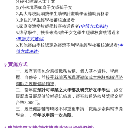
​(4)身心障礙人士子女
​(5)特殊境遇家庭子女或孫子女
2.具大專校院弱勢學生助學計畫助學金補助資格者
3.原住民學生經學校審核通過者
4.家庭突遭變故經學校審核通過者
(申請方式連結)
5.懷孕學生、扶養未滿3歲子女之學生經學校審核通過者
(申請方式連結)
6.其他經由學校認定為經濟不利學生經學校審核通過者
(申
請方式連結)
§ 實施方式
一、履歷表需包含應徵職務名稱、個人基本資料、學經
歷、自傳等，並
接受就讀系所職涯導師或本校駐點職涯諮
詢師之履歷健診輔導
。
二、當年度
預計可畢業之大學部及研究所在學學生
，繳交
履歷表及履歷健診輔導紀錄表，經審核通過核發獎學金新
台幣3,000元。
三、履歷健診輔導時段不得重複申請「職涯探索與輔導獎
學金」，
每年以申請一次為限。