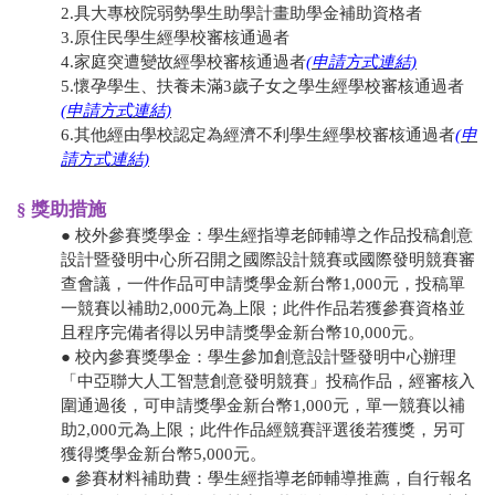
2.具大專校院弱勢學生助學計畫助學金補助資格者
3.原住民學生經學校審核通過者
4.家庭突遭變故經學校審核通過者
(申請方式連結)
5.懷孕學生、扶養未滿3歲子女之學生經學校審核通過者
(申請方式連結)
6.其他經由學校認定為經濟不利學生經學校審核通過者
(申
請方式連結)
§ 獎助措施
● ​校外參賽獎學金：學生經指導老師輔導之作品投稿創意
設計暨發明中心所召開之國際設計競賽或國際發明競賽審
查會議，一件作品可申請獎學金新台幣1,000元，投稿單
一競賽以補助2,000元為上限；此件作品若獲參賽資格並
且程序完備者得以另申請獎學金新台幣10,000元。
● 校內參賽獎學金：學生參加創意設計暨發明中心辦理
「中亞聯大人工智慧創意發明競賽」投稿作品，經審核入
圍通過後，可申請獎學金新台幣1,000元，單一競賽以補
助2,000元為上限；此件作品經競賽評選後若獲獎，另可
獲得獎學金新台幣5,000元。
● 參賽材料補助費：學生經指導老師輔導推薦，自行報名