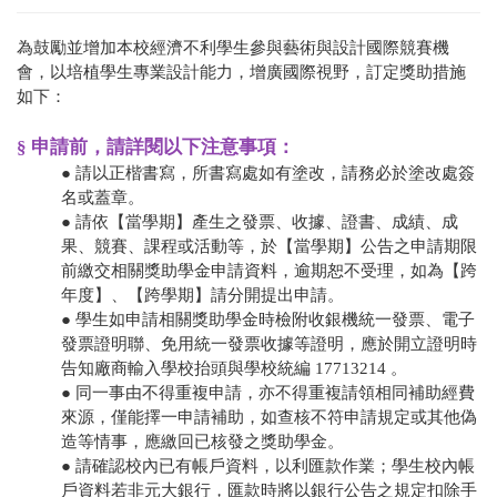
為鼓勵並增加本校經濟不利學生參與藝術與設計國際競賽機
會，以培植學生專業設計能力，增廣國際視野，訂定獎助措施
如下：
§ 申請前，請詳閱以下注意事項：
● 請以正楷書寫，所書寫處如有塗改，請務必於塗改處簽
名或蓋章。
● 請依【當學期】產生之發票、收據、證書、成績、成
果、競賽、課程或活動等，於【當學期】公告之申請期限
前繳交相關獎助學金申請資料，逾期恕不受理，如為【跨
年度】、【跨學期】請分開提出申請。
● 學生如申請相關獎助學金時檢附收銀機統一發票、電子
發票證明聯、免用統一發票收據等證明，應於開立證明時
告知廠商輸入學校抬頭與學校統編 17713214 。
● 同一事由不得重複申請，亦不得重複請領相同補助經費
來源，僅能擇一申請補助，如查核不符申請規定或其他偽
造等情事，應繳回已核發之獎助學金。
● 請確認校內已有帳戶資料，以利匯款作業；學生校內帳
戶資料若非元大銀行，匯款時將以銀行公告之規定扣除手