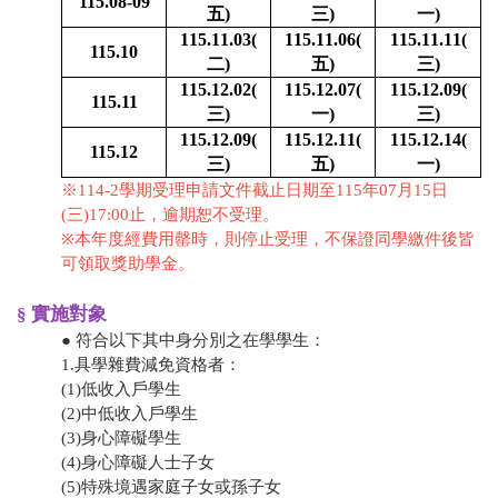
115.08-09
五)
三)
一)
115.11.03(
115.11.06(
115.11.11(
115.10
二)
五)
三)
115.12.02(
115.12.07(
115.12.09(
115.11
三)
一)
三)
115.12.09(
115.12.11(
115.12.14(
115.12
三)
五)
一)
※114-2學期受理申請文件截止日期至115年07月15日
(三)17:00止，逾期恕不受理。
※
本年度經費用罄時，則停止受理，不保證同學繳件後皆
可領取獎助學金。
§ 實施對象
● 符合以下其中身分別之在學學生：
1.具學雜費減免資格者：
​(1)低收入戶學生
​(2)中低收入戶學生
​(3)身心障礙學生
​(4)身心障礙人士子女
​(5)特殊境遇家庭子女或孫子女