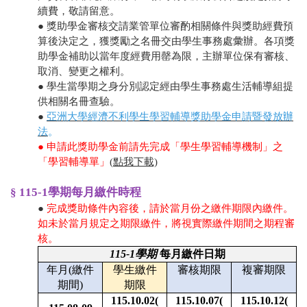
續費，敬請留意。
● 獎助學金審核交請業管單位審酌相關條件與獎助經費預
算後決定之，獲獎勵之名冊交由學生事務處彙辦。各項獎
助學金補助以當年度經費用罄為限，主辦單位保有審核、
取消、變更之權利。
● 學生當學期之身分別認定經由學生事務處生活輔導組提
供相關名冊查驗。
●
亞洲大學經濟不利學生學習輔導獎助學金申請暨發放辦
法
。
● 申請此獎助學金前請先完成「學生學習輔導機制」之
「學習輔導單」
(點我下載)
§ 115-1學期每月繳件時程
●
完成獎助條件內容後，請於當月份之繳件期限內繳件
。
如未於當月規定之期限繳件，將視實際繳件期間之期程審
核。
115-1
學期
每月繳件日期
年月(繳件
學生繳件
審核期限
複審期限
期間)
期限
115.10.02(
115.10.07(
115.10.12(