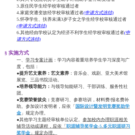
3.原住民学生经学校审核通过者
4.家庭突遭变故经学校审核通过者
(
申请方式连结)
5.
怀孕学生、扶养未满3岁子女之学生经学校审核通过者
(
申请方式连结)
6.其他经由学校认定为经济不利学生经学校审核通过者
(申
请方式连结)
§ 实施方式
一、
学习专案计画
：学习内容着重培养学生学习深度与广
度，包括：
●
提升艺文素养：
艺文素养
：音乐会、戏剧、亚大美术馆
展览、三品书院活动。
●
培养领导能力：
与领导知能研习、干部训练、服务性社
团。
●
竞赛荣誉拔尖：
竞赛研习、参赛培训，材料费/报名费补
助。
参加
设计发明
者，应依「
国际设计暨发明竞赛奖助学
金
」规定办理。
●其他学习主题经审核单位认定
。
参加校内办理职涯相关
辅导活动或课程
，应依「
职涯辅导奖学金-5.多元职涯研习
奖学金
」规定办理。