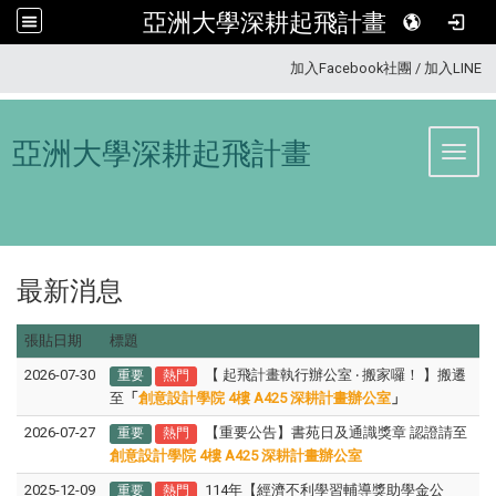
亞洲大學深耕起飛計畫
:::
加入Facebook社團
/
加入LINE
亞洲大學深耕起飛計畫
Toggl
最新消息
張貼日期
標題
2026-07-30
【 起飛計畫執行辦公室 ‧ 搬家囉！ 】搬遷
重要
熱門
至
「
創意設計學院 4樓 A425 深耕計畫辦公室
」
2026-07-27
【重要公告】書苑日及通識獎章 認證請至
重要
熱門
創意設計學院 4樓 A425 深耕計畫辦公室
2025-12-09
114年【經濟不利學習輔導獎助學金公
重要
熱門