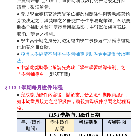
戶資料若非元大銀行，匯款時將以銀行公告之規定扣除手
續費，敬請留意。
● 獎助學金審核交請業管單位審酌相關條件與獎助經費預
算後決定之，獲獎勵之名冊交由學生事務處彙辦。各項獎
助學金補助以當年度經費用罄為限，主辦單位保有審核、
取消、變更之權利。
● 學生當學期之身分別認定經由學生事務處生活輔導組提
供相關名冊查驗。
●
亞洲大學經濟不利學生學習輔導獎助學金申請暨發放辦
法
。
● 申請此獎助學金前請先完成「學生學習輔導機制」之
「學習輔導單」
(點我下載)
§ 115-1學期每月繳件時程
●
完成獎助條件內容後，請於當月份之繳件期限內繳件
。
如未於當月規定之期限繳件，將視實際繳件期間之期程審
核。
115-1
學期
每月繳件日期
年月(繳件
學生繳件
審核期限
複審期限
期間)
期限
115.10.02(
115.10.07(
115.10.12(