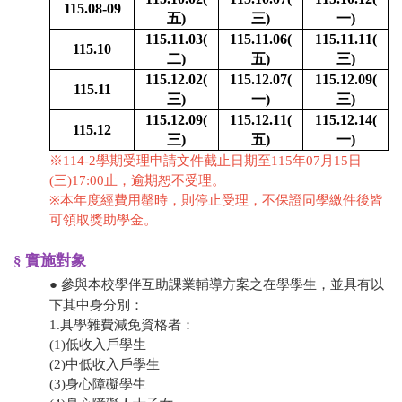
115.08-09
五)
三)
一)
115.11.03(
115.11.06(
115.11.11(
115.10
二)
五)
三)
115.12.02(
115.12.07(
115.12.09(
115.11
三)
一)
三)
115.12.09(
115.12.11(
115.12.14(
115.12
三)
五)
一)
※114-2學期受理申請文件截止日期至115年07月15日
(三)17:00止，逾期恕不受理。
※
本年度經費用罄時，則停止受理，不保證同學繳件後皆
可領取獎助學金。
§ 實施對象
● 參與本校學伴互助課業輔導方案之在學學生，並具有以
下其中身分別：
1.具學雜費減免資格者：
​(1)低收入戶學生
​(2)中低收入戶學生
​(3)身心障礙學生