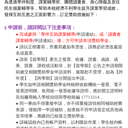
為透過學伴制度、課業輔導班、團體讀書會、身心障礙及原住
民生個案輔導等，幫助本校經濟不利學生提升課業學習成效，
發揮互助互惠之正面影響力，訂定獎助措施如下：
§ 申請前，請詳閱以下注意事項：
●
完成參與「學伴互助課業輔導(
申請連結
)」或
「讀書會
課業輔導(
申請連結
)」
後，方可申請本項獎助學金
。
● 請以正楷書寫，所書寫處如有塗改，請務必於塗改處簽
名或蓋章。
● 請依【當學期】產生之發票、收據、證書、成績、成
果、競賽、課程或活動等，於【當學期】公告之申請期限
前繳交相關獎助學金申請資料，逾期恕不受理，如為【跨
年度】、【跨學期】請分開提出申請。
● 學生如申請相關獎助學金時檢附收銀機統一發票、電子
發票證明聯、免用統一發票收據等證明，應於開立證明時
告知廠商輸入學校抬頭與學校統編 17713214 。
● 同一事由不得重複申請，亦不得重複請領相同補助經費
來源，僅能擇一申請補助，如查核不符申請規定或其他偽
造等情事，應繳回已核發之獎助學金。
● 請確認校內已有帳戶資料，以利匯款作業；學生校內帳