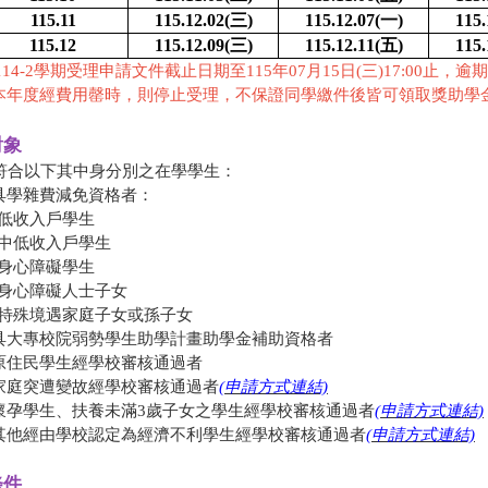
115.11
115.12.02(
三)
115.12.07(
一)
115.
115.12
115.12.09(
三)
115.12.11(
五)
115.
114-2學期受理申請文件截止日期至115年07月15日(三)17:00止，
本年度經費用罄時，則停止受理，不保證同學繳件後皆可領取獎助學
對象
 符合以下其中身分別之在學學生：
.具學雜費減免資格者：
(1)低收入戶學生
(2)中低收入戶學生
(3)身心障礙學生
(4)身心障礙人士子女
(5)特殊境遇家庭子女或孫子女
.具大專校院弱勢學生助學計畫助學金補助資格者
.原住民學生經學校審核通過者
.家庭突遭變故經學校審核通過者
(申請方式連結)
.懷孕學生、扶養未滿3歲子女之學生經學校審核通過者
(申請方式連結)
.其他經由學校認定為經濟不利學生經學校審核通過者
(申請方式連結)
條件