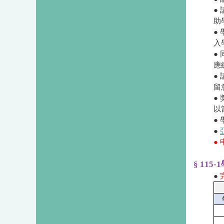
●
助
●
入
●
應
●
留
●
以
●
●
●
§ 11
●