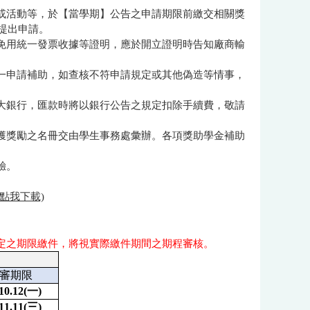
程或活動等，於【當學期】公告之申請期限前繳交相關獎
提出申請。
、免用統一發票收據等證明，應於開立證明時告知廠商輸
擇一申請補助，如查核不符申請規定或其他偽造等情事，
元大銀行，匯款時將以銀行公告之規定扣除手續費，敬請
，獲獎勵之名冊交由學生事務處彙辦。各項獎助學金補助
驗。
(點我下載)
定之期限繳件，將視實際繳件期間之期程審核。
審期限
10.12(
一)
11.11(
三)