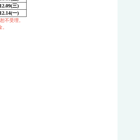
12.09(
三)
12.14(
一)
逾期恕不受理。
金。