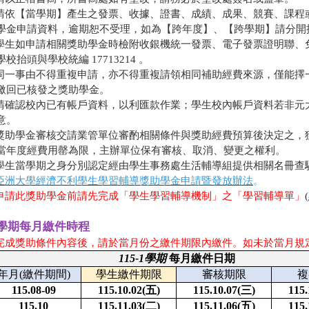
 請依【當學期】產生之發票、收據、證書、成績、成果、競賽、課
學金申請資料，逾期恕不受理，如為【跨年度】、【跨學期】請分開
 學生如申請相關獎助學金時檢附收銀機統一發票、電子發票證明聯
學校抬頭與學校統編 17713214 。
 同一事由不得重複申請，亦不得重複請領相同補助經費來源，僅能
繳回已核發之獎助學金。
 請確認校內已有帳戶資料，以利匯款作業；學生校內帳戶資料若非
意。
 獎助學金審核交請業管單位審酌相關條件與獎助經費預算後決定之
當年度經費用罄為限，主辦單位保有審核、取消、變更之權利。
 學生當學期之身分別認定經由學生事務處生活輔導組提供相關名冊查
亞洲大學經濟不利學生學習輔導獎助學金申請暨發放辦法
。
 申請此獎助學金前請先完成「學生學習輔導機制」之「學習輔導單」
5-1學期每月繳件時程
完成獎助條件內容後，請於當月份之繳件期限內繳件
。如未於當月規
115-1
學期
每月繳件日期
年月(繳件期間)
學生繳件期限
審核期限
複
115.08-09
115.10.02(
五)
115.10.07(
三)
115.
115.10
115.11.03(
二)
115.11.06(
五)
115.