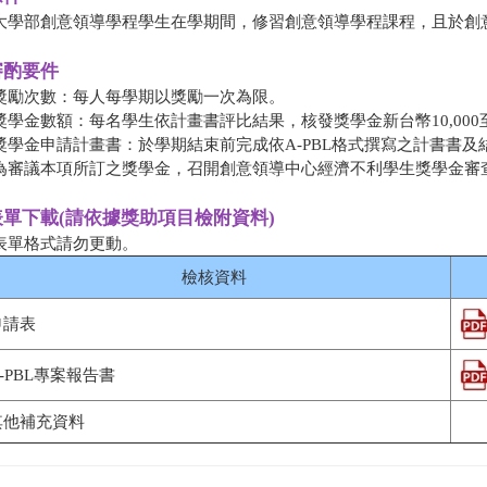
 ​大學部創意領導學程學生在學期間，修習創意領導學程課程，且於
審酌要件
 獎勵次數：每人每學期以獎勵一次為限。
 獎學金數額：每名學生依計畫書評比結果，核發獎學金新台幣10,000至3
 獎學金申請計畫書：於學期結束前完成依A-PBL格式撰寫之計書書
 為審議本項所訂之獎學金，召開創意領導中心經濟不利學生獎學金審
表單下載(請依據獎助項目檢附資料)
 表單格式請勿更動。
檢核資料
申請表
-PBL專案報告書
其他補充資料