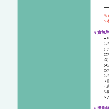
※
※
§ 實施
●
1
​
​
​
​
​
2
3
4
5
6
§ 獎勵