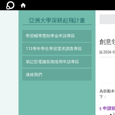
:::
亞洲大學深耕起飛計畫
學習輔導獎助學金申請專區
創意領
113學年學生學習需求調查專區
2026-0
筆記型電腦長期借用申請專區
連絡我們
為鼓勵本
下：
§ 申
●