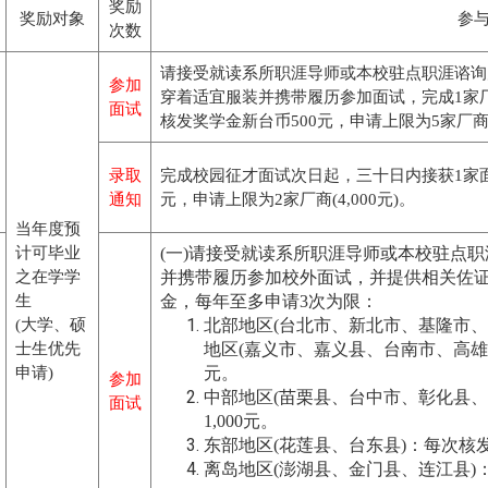
奖励
奖励对象
参
次数
请接受就读系所职涯导师或本校驻点职涯谘询
参加
穿着适宜服装并携带履历参加面试，完成1家
面试
核发奖学金新台币500元，申请上限为5家厂商(2
录取
完成校园征才面试次日起，三十日内接获1家面
通知
元，申请上限为2家厂商(4,000元)。
当年度预
计可毕业
(一)请接受就读系所职涯导师或本校驻点
之在学学
并携带履历参加校外面试，并提供相关佐
生
金，每年至多申请3次为限：
(大学、硕
北部地区(台北市、新北市、基隆市
士生优先
地区(嘉义市、嘉义县、台南市、高雄市
申请)
元。
参加
中部地区(苗栗县、台中市、彰化县
面试
1,000元。
东部地区(花莲县、台东县)：每次核发
离岛地区(澎湖县、金门县、连江县)：