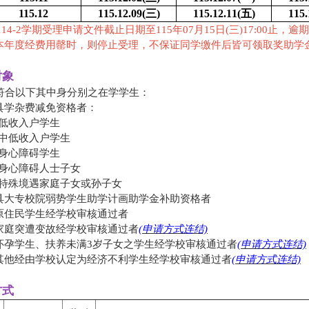
115.12
115.12.09(
三)
115.12.11(
五)
115.
114-2学期受理申请文件截止日期至115年07月15日(三)17:00止，
本年度经费用罄时，则停止受理，不保证同学缴件后皆可领取奖助学
对象
 符合以下其中身分别之在学学生：
.具学杂费减免资格者：
(1)低收入户学生
(2)中低收入户学生
(3)身心障碍学生
(4)身心障碍人士子女
(5)特殊境遇家庭子女或孙子女
.具大专校院弱势学生助学计画助学金补助资格者
.原住民学生经学校审核通过者
.家庭突遭变故经学校审核通过者
(申请方式连结)
.怀孕学生、扶养未满3岁子女之学生经学校审核通过者
(申请方式连结)
.其他经由学校认定为经济不利学生经学校审核通过者
(申请方式连结)
方式