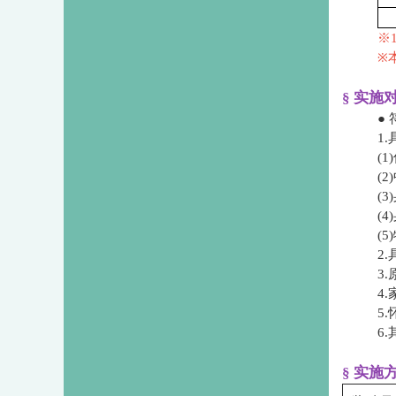
※
※
§ 实施
●
1
​
​
​
​
​
2
3
4
5
6
§ 实施