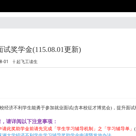
试奖学金(115.08.01更新)
8-01
起飞工读生
校经济不利学生能勇于参加就业面试(含本校征才博览会)，提升面
请前，请详阅以下注意事项：
 申请此奖助学金前请先完成「学生学习辅导机制」之「学习辅导单」
亚洲大学经济不利学生学习辅导奖助学金申请暨发放办法
。