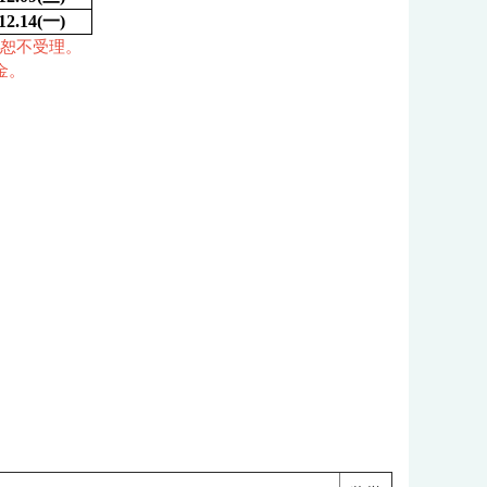
12.14(
一)
逾期恕不受理。
金。