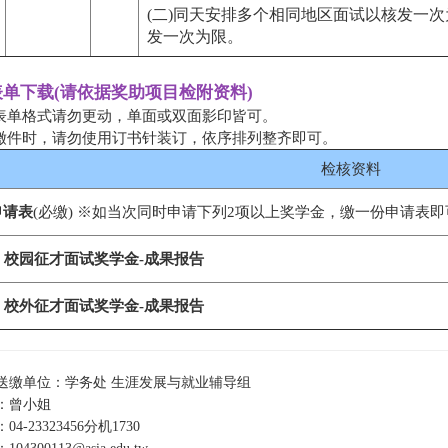
(二)同天安排多个相同地区面试以核发一
发一次为限。
表单下载(请依据奖助项目检附资料)
 表单格式请勿更动，单面或双面影印皆可。
 缴件时，请勿使用订书针装订，依序排列整齐即可。
检核资料
申请表
(必缴) ※如当次同时申请下列2项以上奖学金，缴一份申请表
1. 校园征才面试奖学金-成果报告
2. 校外征才面试奖学金-成果报告
送缴单位：学务处 生涯发展与就业辅导组
：曾小姐
4-23323456分机1730