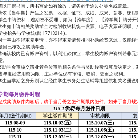
 请以正楷书写，所书写处如有涂改，请务必于涂改处签名或盖章。
 请依【当学期】产生之发票、收据、证书、成绩、成果、竞赛、课
学金申请资料，逾期恕不受理，如为【跨年度】、【跨学期】请分开
 学生如申请相关奖助学金时检附收银机统一发票、电子发票证明联
学校抬头与学校统编( 17713214 )。
 同一事由不得重复申请，亦不得重复请领相同补助经费来源，仅能
缴回已核发之奖助学金。
 请确认校内已有帐户资料，以利汇款作业；学生校内帐户资料若非
意。
 奖助学金审核交请业管单位审酌相关条件与奖助经费预算后决定之
当年度经费用罄为限，主办单位保有审核、取消、变更之权利。
 学生当学期之身分别认定经由学生事务处生活辅导组提供相关名册查
5-1学期每月缴件时程
完成奖助条件内容后，请于当月份之缴件期限内缴件
。如未于当月规
115-1
学期
每月缴件日期
年月(缴件期间)
学生缴件期限
审核期限
复
115.08-09
115.10.02(
五)
115.10.07(
三)
115.
115.10
115.11.03(
二)
115.11.06(
五)
115.
115.11
115.12.02(
三)
115.12.07(
一)
115.