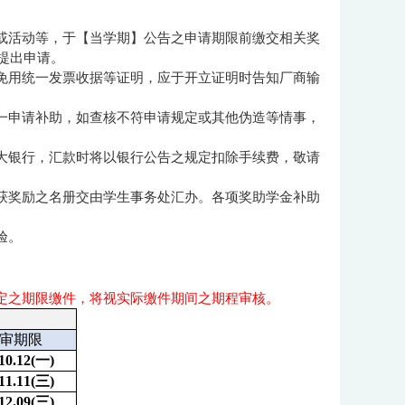
程或活动等，于【当学期】公告之申请期限前缴交相关奖
提出申请。
、免用统一发票收据等证明，应于开立证明时告知厂商输
择一申请补助，如查核不符申请规定或其他伪造等情事，
元大银行，汇款时将以银行公告之规定扣除手续费，敬请
，获奖励之名册交由学生事务处汇办。各项奖助学金补助
验。
定之期限缴件，将视实际缴件期间之期程审核。
审期限
10.12(
一)
11.11(
三)
12.09(
三)