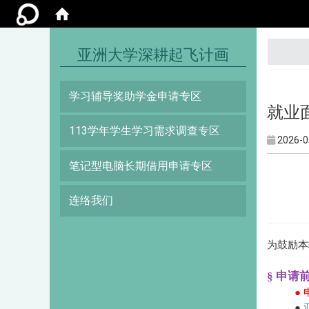
:::
亚洲大学深耕起飞计画
学习辅导奖助学金申请专区
就业面
113学年学生学习需求调查专区
2026-0
笔记型电脑长期借用申请专区
连络我们
为鼓励本
§ 申
●
●