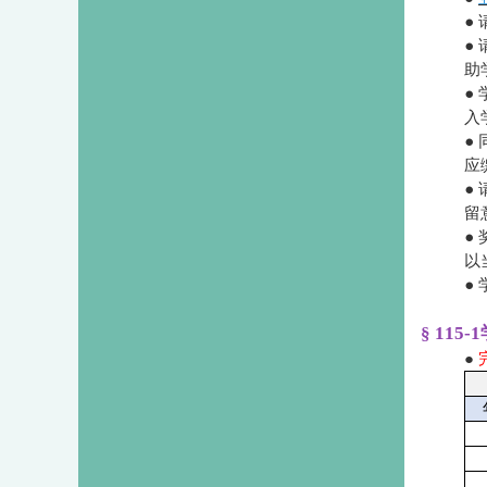
●
●
助
●
入
●
应
●
留
●
以
●
§ 11
●