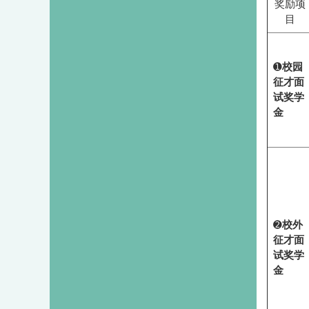
奖励项
目
➊
校园
征才面
试奖学
金
➋
校外
征才面
试奖学
金