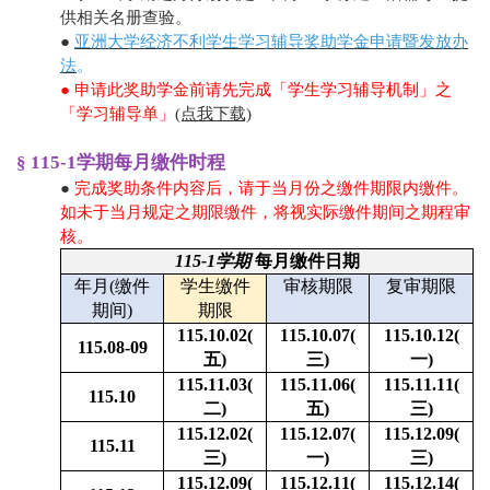
供相关名册查验。
●
亚洲大学经济不利学生学习辅导奖助学金申请暨发放办
法
。
● 申请此奖助学金前请先完成「学生学习辅导机制」之
「学习辅导单」
(点我下载)
§ 115-1学期每月缴件时程
●
完成奖助条件内容后，请于当月份之缴件期限内缴件
。
如未于当月规定之期限缴件，将视实际缴件期间之期程审
核。
115-1
学期
每月缴件日期
年月(缴件
学生缴件
审核期限
复审期限
期间)
期限
115.10.02(
115.10.07(
115.10.12(
115.08-09
五)
三)
一)
115.11.03(
115.11.06(
115.11.11(
115.10
二)
五)
三)
115.12.02(
115.12.07(
115.12.09(
115.11
三)
一)
三)
115.12.09(
115.12.11(
115.12.14(