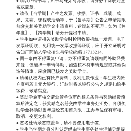
● 请以正楷书写，所书写处如有涂改，请务必于涂改处签
名或盖章。
● 请依【当学期】产生之发票、收据、证书、成绩、成
果、竞赛、课程或活动等，于【当学期】公告之申请期限
前缴交相关奖助学金申请资料，逾期恕不受理，如为【跨
年度】、【跨学期】请分开提出申请。
● 学生如申请相关奖助学金时检附收银机统一发票、电子
发票证明联、免用统一发票收据等证明，应于开立证明时
告知厂商输入学校抬头与学校统编 17713214。
● 同一事由不得重复申请，亦不得重复请领相同补助经费
来源，仅能择一申请补助，如查核不符申请规定或其他伪
造等情事，应缴回已核发之奖助学金。
● 请确认校内已有帐户资料，以利汇款作业；学生校内帐
户资料若非元大银行，汇款时将以银行公告之规定扣除手
续费，敬请留意。
● 奖助学金审核交请业管单位审酌相关条件与奖助经费预
算后决定之，获奖励之名册交由学生事务处汇办。各项奖
助学金补助以当年度经费用罄为限，主办单位保有审核、
取消、变更之权利。
● 签名处请亲签或盖章，请不要使用电子签。
● 学生当学期之身分别认定经由学生事务处生活辅导组提