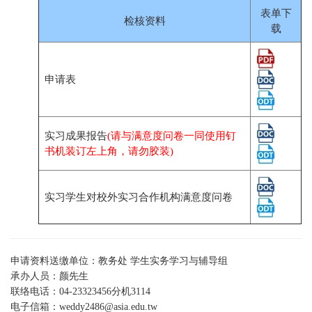
表单下
检核资料
载
申请表
实习成果报告
(请与满意度问卷一同使用钉
书机装订左上角，请勿胶装)
实习学生对校外实习合作机构满意度问卷
申请资料送缴单位：教务处 学生实务学习与辅导组
承办人员：颜先生
联络电话：04-23323456分机3114
电子信箱：
weddy2486@asia.edu.tw