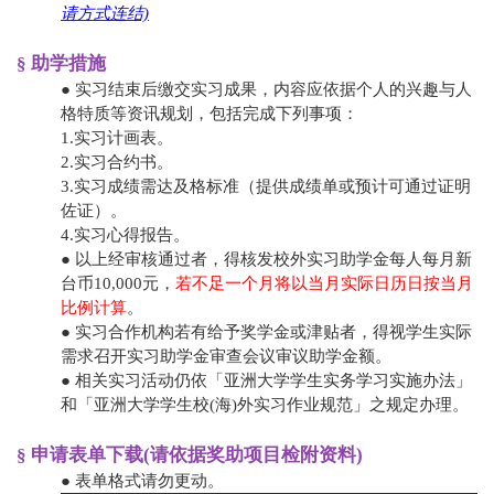
请方式连结)
§ 助学措施
● 实习结束后缴交实习成果，内容应依据个人的兴趣与人
格特质等资讯规划，包括完成下列事项：
1.实习计画表。
2.实习合约书。
3.实习成绩需达及格标准（提供成绩单或预计可通过证明
佐证）。
4.实习心得报告。
● 以上经审核通过者，得核发校外实习助学金每人每月新
台币10,000元，
若不足一个月将以当月实际日历日按当月
比例计算
。
● 实习合作机构若有给予奖学金或津贴者，得视学生实际
需求召开实习助学金审查会议审议助学金额。
● 相关实习活动仍依「亚洲大学学生实务学习实施办法」
和「亚洲大学学生校(海)外实习作业规范」之规定办理。
§ 申请表单下载(请依据奖助项目检附资料)
● 表单格式请勿更动。