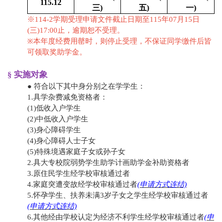
115.12
三)
五)
一)
※114-2学期受理申请文件截止日期至115年07月15日
(三)17:00止，逾期恕不受理。
※
本年度经费用罄时，则停止受理，不保证同学缴件后皆
可领取奖助学金。
§ 实施对象
● 符合以下其中身分别之在学学生：
1.具学杂费减免资格者：
​(1)低收入户学生
​(2)中低收入户学生
​(3)身心障碍学生
​(4)身心障碍人士子女
​(5)特殊境遇家庭子女或孙子女
2.具大专校院弱势学生助学计画助学金补助资格者
3.原住民学生经学校审核通过者
4.家庭突遭变故经学校审核通过者
(申请方式连结)
5.怀孕学生、扶养未满3岁子女之学生经学校审核通过者
(申请方式连结)
6.其他经由学校认定为经济不利学生经学校审核通过者
(申