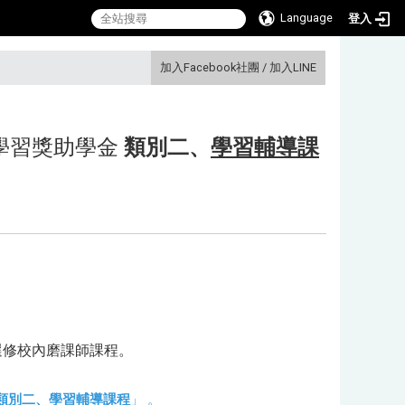
Language
登入
:::
加入Facebook社團
/
加入LINE
學習獎助學金
類別二、
學習輔導課
選修校內磨課師課程。
類別二、
學習輔導課程
」
。