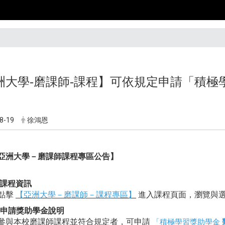
洲大學-
磨課師-課程
】可依規定申請「
積極
8-19
徐鴻恩
亞洲大學－磨課師課程專區公告】
課程資訊
點擊
【亞洲大學－磨課師－課程專區】
進入課程頁面，瀏覽與
申請獎助學金說明
參與本校磨課師課程並符
合規
定者，可申請
「
積極學習獎助學金