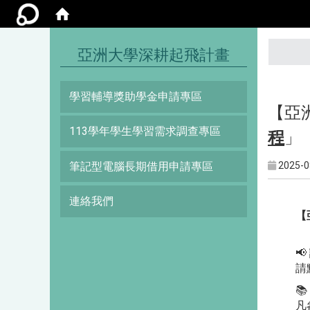
:::
亞洲大學深耕起飛計畫
學習輔導獎助學金申請專區
【亞
113學年學生學習需求調查專區
程
」
筆記型電腦長期借用申請專區
2025-0
連絡我們
【
📢
請
📚
凡