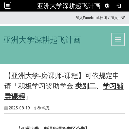
亚洲大学深耕起飞计画
:::
加入Facebook社团
/
加入LINE
亚洲大学深耕起飞计画
Toggl
【亚洲大学-
磨课师-课程
】可依规定申
请「
积极学习奖助学金
类别二、
学习辅
导课程
」
2025-08-19
徐鸿恩
【亚洲大学－磨课师课程专区公告】