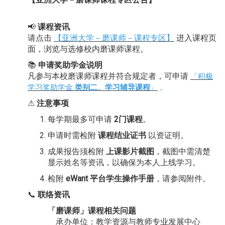
📢
课程资讯
请点击
【亚洲大学－磨课师－课程专区】
进入课程页
面，浏览与选修校内磨课师课程。
📚
申请奖助学金说明
凡参与本校磨课师课程并符
合规
定者，可申请
「
积极
学习奖助学金
类别二、
学习辅导课程
」
。
⚠
注意事项
每学期最多可申请
2门课程
。
申请时需检附
课程结业证书
以资证明。
成果报告须检附
上课影片截图
，截图中需清楚
显示姓名等资讯，以确保为本人上线学习。
检附
eWant 平台学生操作手册
，请参阅附件。
📞
联络资讯
「
磨课师
」
课程相关问题
承办单位：教学资源与教师专业发展中心