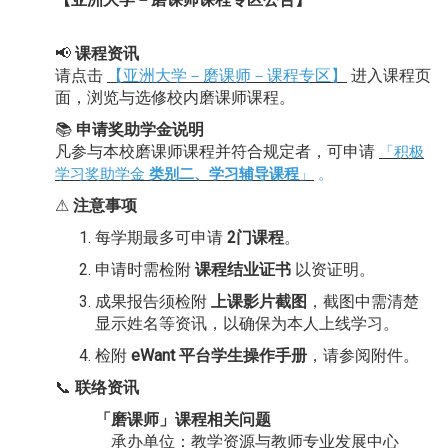
📢
课程资讯
请点击
【亚洲大学－磨课师－课程专区】
进入课程页
面，浏览与选修校内磨课师课程。
📚
申请奖助学金说明
凡参与本校磨课师课程并符
合规
定者，可申请
「
积极
学习奖助学金
类别二、
学习辅导课程
」
。
⚠
注意事项
每学期最多可申请
2门课程
。
申请时需检附
课程结业证书
以资证明。
成果报告须检附
上课影片截图
，截图中需清楚
显示姓名等资讯，以确保为本人上线学习。
检附
eWant 平台学生操作手册
，请参阅附件。
📞
联络资讯
「
磨课师
」
课程相关问题
承办单位：教学资源与教师专业发展中心