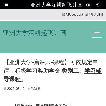
亚洲大学深耕起飞计画
:::
加入Facebook社团
/
加入LINE
亚洲大学深耕起飞计画
Toggl
【亚洲大学-
磨课师-课程
】可依规定申
请「
积极学习奖助学金
类别二、
学习辅
导课程
」
2025-08-19
徐鸿恩
【亚洲大学－磨课师课程专区公告】