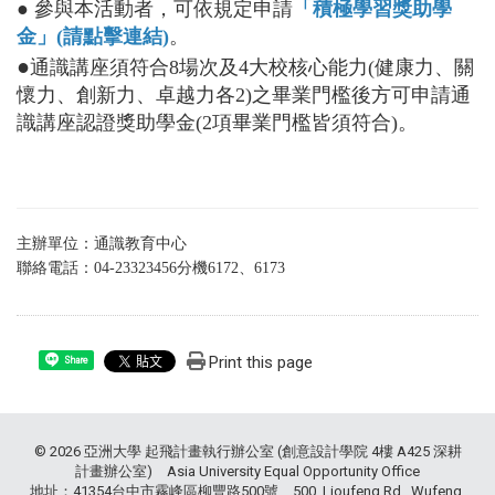
● 參與本活動者，可依規定申請
「積極學習獎助學
金」(請點擊連結)
。
●
通識講座須符合8場次及4大校核心能力(健康力、關
懷力、創新力、卓越力各2)之畢業門檻後方可申請通
識講座認證獎助學金(2項畢業門檻皆須符合)。
主辦單位：通識教育中心
聯絡電話：04-23323456分機6172、6173
Print this page
Share
© 2026 亞洲大學 起飛計畫執行辦公室 (創意設計學院 4樓 A425 深耕
計畫辦公室) Asia University Equal Opportunity Office
地址：41354台中市霧峰區柳豐路500號 500, Lioufeng Rd., Wufeng,