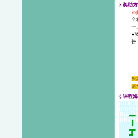
§ 奖助
※
全
一
●
告
※
※
§ 课程