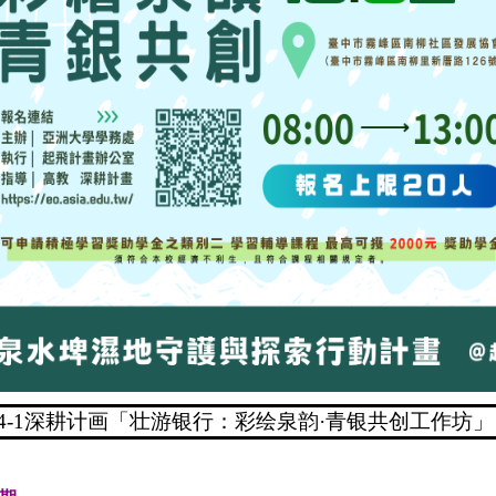
14-1深耕计画「壮游银行：彩绘泉韵·青银共创工作坊」