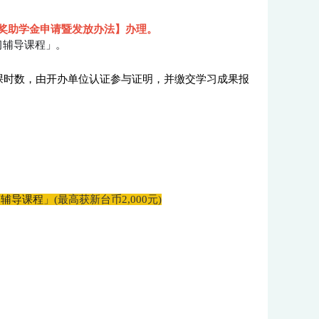
奖助学金申请暨发放办法】办理。
习辅导课程
」。
课时数，由开办单位认证参与证明，并缴交学习成果报
习辅导课程
」(最高获新台币2,000元)