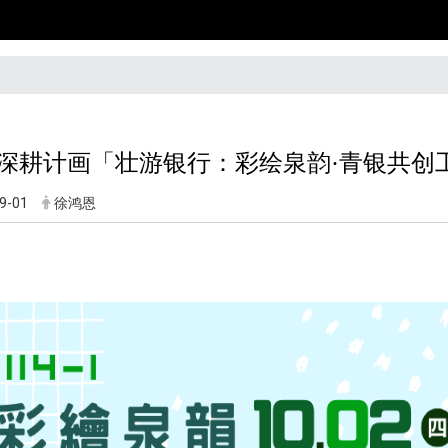
4-1深耕计画「壮游银行：彩绘泉韵·青银共创
9-01
徐鸿恩