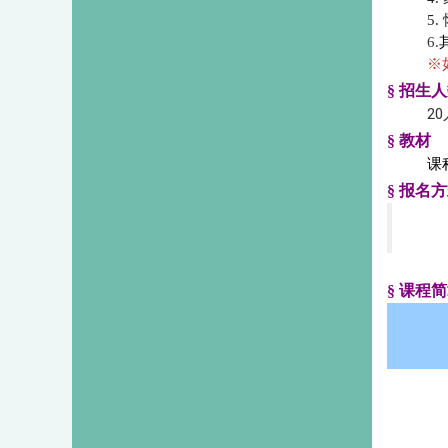
5.
6.
※
§ 招生
2
§ 教材
课
§ 报名
§ 课程