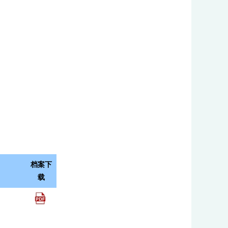
)
档案下
载