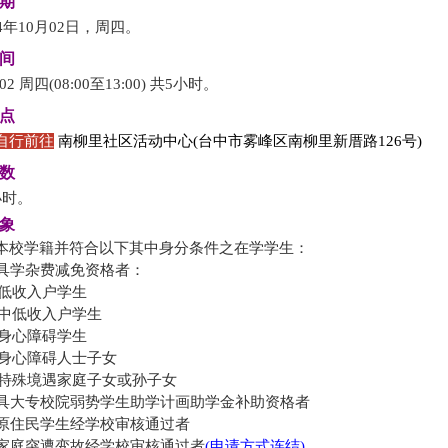
日期
14年10月02日，周四。
时间
/02 周四(08:00至13:00) 共5小时。
地点
自行前往
南柳里社区活动中心
(
台中市雾峰区南柳里新厝路
126
号
)
时数
小时。
对象
本校学籍并符合以下其中身分条件之在学学生：
具学杂费减免资格者：
(1)低收入户学生
(2)中低收入户学生
(3)身心障碍学生
(4)身心障碍人士子女
(5)特殊境遇家庭子女或孙子女
具大专校院弱势学生助学计画助学金补助资格者
原住民学生经学校审核通过者
家庭突遭变故经学校审核通过者
(申请方式连结)