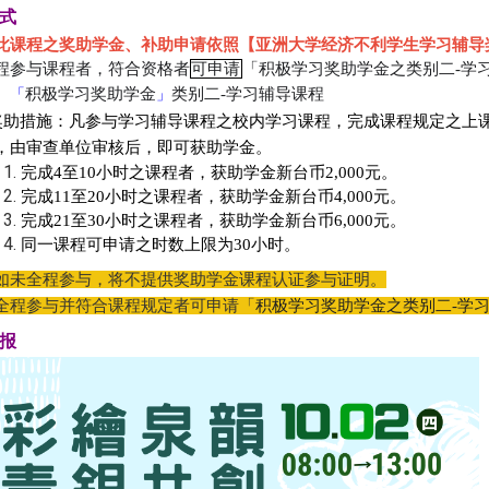
方式
此课程之奖助学金、补助申请依照【亚洲大学经济不利学生学习辅导
程参与课程者，符合资格者
可申请
「积
极学习奖助学金之类别二
-
学
、
积
极学习奖助学金
类别二
-
学习辅导课程
「
」
奖助措施
：
凡参与学习辅导课程之校内学习课程，完成课程规定之上
，由审查单位审核后，即可获助学金。
完成
4
至
10
小时之课程者，获助学金新台币
2,000
元。
完成
11
至
20
小时之课程者，获助学金新台币
4,000
元。
完成
21
至
30
小时之课程者，获助学金新台币
6,000
元。
同一课程可申请之时数上限为
30
小时。
如未全程参与，将不提供奖助学金课程认证参与证明。
全程参与并符合课程规定者可申请「
积
极学习奖助学金之类别二
-
学
海报