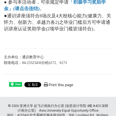
● 参与本活动者，可依规定申请
「积极学习奖助学
金」(请点击连结)
。
●
通识讲座须符合8场次及4大校核心能力(健康力、关
怀力、创新力、卓越力各2)之毕业门槛后方可申请通
识讲座认证奖助学金(2项毕业门槛皆须符合)。
主办单位：通识教育中心
联络电话：04-23323456分机6172、6173
Print this page
Share
© 2026 亚洲大学 起飞计画执行办公室 (创意设计学院 4楼 A425 深耕
计画办公室) Asia University Equal Opportunity Office
地址：41354台中市雾峰区柳丰路500号 500, Lioufeng Rd., Wufeng,