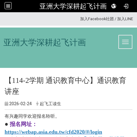
亚洲大学深耕起飞计画
:::
加入Facebook社团
/
加入LINE
亚洲大学深耕起飞计画
Toggl
【114-2学期
通识教育中心
】
通识教育
讲座
2026-02-24
起飞工读生
有兴趣同学欢迎报名聆听。
●
报名网址
：
https://webap.asia.edu.tw/cfd2020/#/login