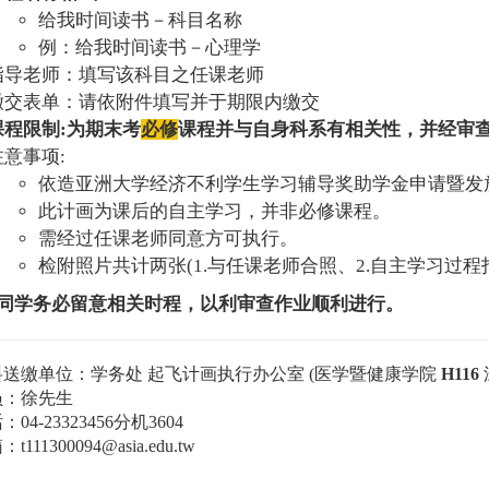
给我时间读书－科目名称
例：给我时间读书－心理学
指导老师：填写该科目之任课老师
缴交表单：请依附件填写并于期限内缴交
课程限制:为期末考
必修
课程并与自身科系
有相关性，并经审
注意事项:
依造亚洲大学经济不利学生学习辅导奖助学金申请暨发
此计画为课后的自主学习，并非必修课程
。
需经过任课老师同意方可执行。
检附照片共计两张(1.与任课老师合照、2.
自主学习过程
同学务必留意相关时程，以利审查作业顺利进行。
送缴单位：学务处 起飞计画执行办公室 (医学暨健康学院
H116
员：徐先生
04-23323456分机3604
箱：
t111300094@asia.edu.tw