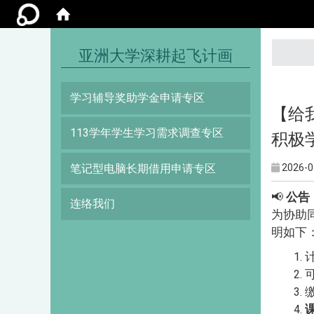
:::
亚洲大学深耕起飞计画
学习辅导奖助学金申请专区
【给
113学年学生学习需求调查专区
积极
笔记型电脑长期借用申请专区
2026-0
📢
公告
连络我们
为协助
明如下
计
缴