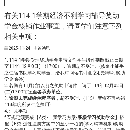
有关114-1学期经济不利学习辅导奖助
学金核销作业事宜，请同学们注意下列
相关事项：
2025-11-24
徐鸿恩
1. 114-1学期受理奖助学金申请文件学生缴件期限截止日期
至114年12月8日(一)17:00止，逾期恕不受理。(修缮小能手
之住宿书院学习助学金、给我时间读书计画之积极学习奖助
学金除外)
2. 若尚有11月(含)以前之奖助申请件，请于114年12月02日
(二)17:00前送至
各承办单位。
3.
逾期未完成缴件程序者，恕不受理。
(115年度将不再核销
114年度所发生之费用)
4. 注意事项：
*应规定须完成【A类-自我学习方案-
积极学习奖助学金
】搭
配【B类-适性发展方案中的至少一项的(学习辅导机制)奖助