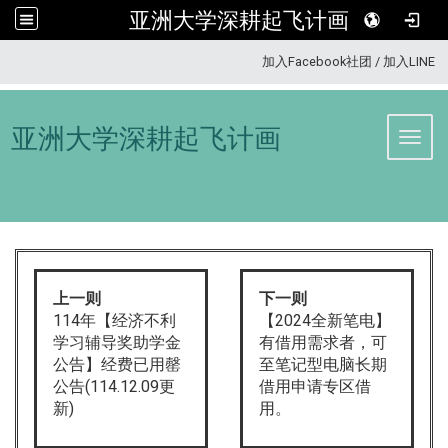
亚洲大学深耕起飞计画
:::
加入Facebook社团
/
加入LINE
亚洲大学深耕起飞计画
Toggl
上一则
下一则
114年【经济不利
【2024全新笔电】
学习辅导奖助学金
有借用需求者，可
公告】经费已用罄
至笔记型电脑长期
公告(114.12.09更
借用申请专区借
新)
用。