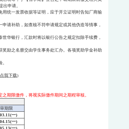
提出申请
。
、免用统一发票收据等证明，应于开立证明时告知厂商输
择一申请补助，如查核不符申请规定或其他伪造等情事，
国泰世华银行，汇款时将以银行公告之规定扣除手续费，
，获奖励之名册交由学生事务处汇办。各项奖助学金补助
验。
(点我下载)
定之期限缴件，将视实际缴件期间之期程审核。
审期限
.03.11(一)
.04.15(一)
.05.13(一)