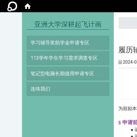
:::
亚洲大学深耕起飞计画
学习辅导奖助学金申请专区
履历辅
113学年学生学习需求调查专区
2024-0
笔记型电脑长期借用申请专区
连络我们
为鼓励本
§ 申
●
●