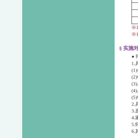
※
※
§ 实施
●
1
​
​
​
​
​
2
3
4
5
6