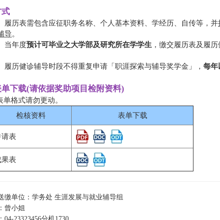
方式
、履历表需包含应征职务名称、个人基本资料、学经历、自传等，并
辅导
。
、当年度
预计可毕业之大学部及研究所在学学生
，缴交履历表及履历健
。
、履历健诊辅导时段不得重复申请「职涯探索与辅导奖学金」，
每年
表单下载(请依据奖助项目检附资料)
 表单格式请勿更动。
检核资料
表单下载
申请表
成果表
送缴单位：学务处 生涯发展与就业辅导组
：曾小姐
4-23323456分机1730