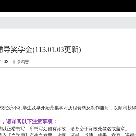
导奖学金(113.01.03更新)
1-03
徐鸿恩
校经济不利学生及早开始蒐集学习历程资料及制作履历，以顺利获
请前，请详阅以下注意事项：
 请以正楷书写，所书写处如有涂改，请务必于涂改处签名或盖章。
 请依【当学期】产生之发票、收据、证书、成绩、成果、竞赛、课程