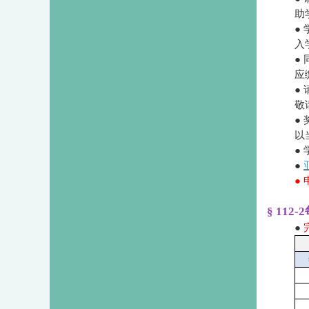
助
●
入
●
应
●
敬
●
以
●
●
●
§ 112
●