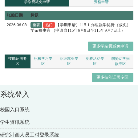
学杂费减免申请
资格申请
张贴日期
标题
2026-06-08
【学期申请】115-1 办理就学优待（减免）
重要
热门
学杂费事宜 （申请自115年6月8日至115年9月7日止）
更多学杂费减免申请
技能证照专
积极学习专
职涯就业专
竞赛活动专
弱势助学捐
区
区
区
区
款专区
更多技能证照专区
系统登入
校园入口系统
学生资讯系统
研究计画人员工时登录系统