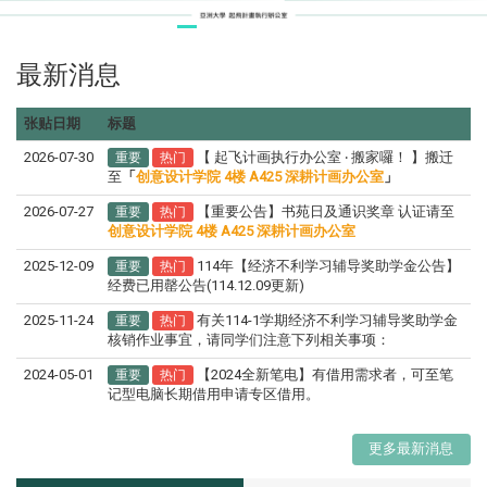
最新消息
张贴日期
标题
2026-07-30
【 起飞计画执行办公室 ‧ 搬家囉！ 】搬迁
重要
热门
至
「
创意设计学院 4楼 A425 深耕计画办公室
」
2026-07-27
【重要公告】书苑日及通识奖章 认证请至
重要
热门
创意设计学院 4楼 A425 深耕计画办公室
2025-12-09
114年【经济不利学习辅导奖助学金公告】
重要
热门
经费已用罄公告(114.12.09更新)
2025-11-24
有关114-1学期经济不利学习辅导奖助学金
重要
热门
核销作业事宜，请同学们注意下列相关事项：
2024-05-01
【2024全新笔电】有借用需求者，可至笔
重要
热门
记型电脑长期借用申请专区借用。
更多最新消息